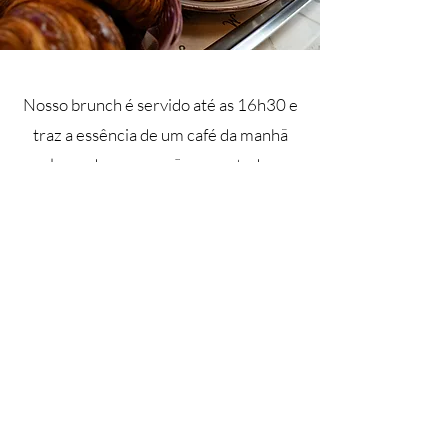
Nosso brunch é servido até as 16h30 e
traz a essência de um café da manhã
prolongado, com opções para todos os
gostos. Temos cafés quentes e gelados,
chás especiais, pão na chapa, ovos
mexidos, lanches preparados nas
focaccias da casa, além da nossa
confeitaria e croissants sempre
fresquinhos.
Morgane Boulangerie